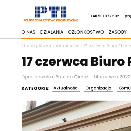
+48 501 072 602
pti
O NAS
DZIAŁANIA
CZŁONKOSTWO
ZASOBY
Strona główna
Aktualności
17 czerwca Biuro PTI n
17 czerwca Biuro
-
Opublikował(a)
Paulina Giersz
14 czerwca 2022
Aktualności
Organizacja
Komun
KATEGORIE: