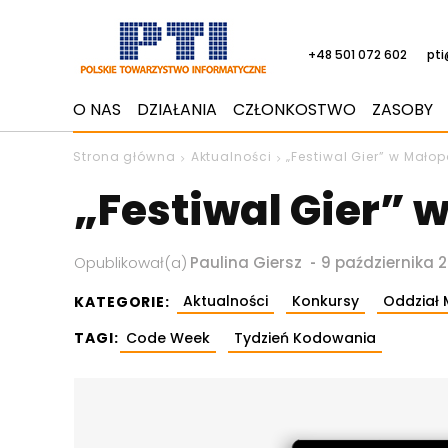
+48 501 072 602
pti
O NAS
DZIAŁANIA
CZŁONKOSTWO
ZASOBY
Strona główna
Aktualności
„Festiwal Gier” w Mało
„Festiwal Gier” 
-
Opublikował(a)
Paulina Giersz
9 października 
Aktualności
Konkursy
Oddział 
KATEGORIE:
TAGI:
Code Week
Tydzień Kodowania