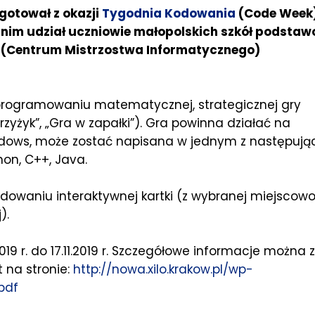
ygotował z okazji
Tygodnia Kodowania
(Code Week
w nim udział uczniowie małopolskich szkół podsta
I (Centrum Mistrzostwa Informatycznego)
rogramowaniu matematycznej, strategicznej gry
rzyżyk”, „Gra w zapałki”). Gra powinna działać na
ows, może zostać napisana w jednym z następują
on, C++, Java.
owaniu interaktywnej kartki (z wybranej miejscowo
).
19 r. do 17.11.2019 r. Szczegółowe informacje można 
 na stronie:
http://nowa.xilo.krakow.pl/wp-
pdf