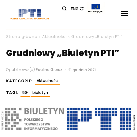
ENG
Strona główna
Aktualności
Grudniowy „Biuletyn PTI”
Grudniowy „Biuletyn PTI”
-
Opublikował(a)
Paulina Giersz
21 grudnia 2021
Aktualności
KATEGORIE:
TAGI:
5G
biuletyn