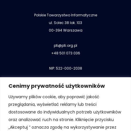
Polskie Towarzystwo Informatyczne
ul. Solec 38 lok. 103
00-394 Warszawa
pti@pti.org.pl
+48 501 073 036
NIP: 522-000-2038
Cenimy prywatność użytkowników
Używamy plików cookie, aby poprawić jakość
przeglądania, wyświetlać reklamy lub treści
Kontakt do Biura Zarządu
dostosowane do indywidualnych potrzeb użytkowników
Kontakt do władz
oraz analizować ruch na stronie. Kliknięcie przycisku
Kontakt do oddziałów i sekcji
„Akceptuj ” oznacza zgodę na wykorzystywanie przez