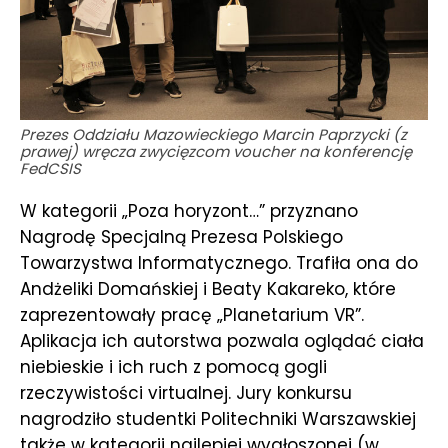
Prezes Oddziału Mazowieckiego Marcin Paprzycki (z
prawej) wręcza zwycięzcom voucher na konferencję
FedCSIS
W kategorii „Poza horyzont…” przyznano
Nagrodę Specjalną Prezesa Polskiego
Towarzystwa Informatycznego. Trafiła ona do
Andżeliki Domańskiej i Beaty Kakareko, które
zaprezentowały pracę „Planetarium VR”.
Aplikacja ich autorstwa pozwala oglądać ciała
niebieskie i ich ruch z pomocą gogli
rzeczywistości virtualnej. Jury konkursu
nagrodziło studentki Politechniki Warszawskiej
także w kategorii najlepiej wygłoszonej (w