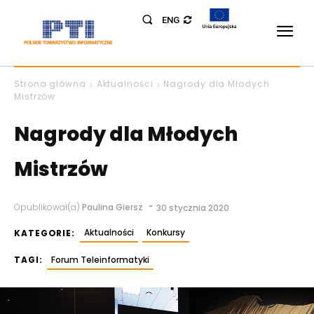
ENG
Strona główna
Aktualności
Nagrody dla Młodych
Mistrzów
Nagrody dla Młodych
Mistrzów
-
Opublikował(a)
Paulina Giersz
30 stycznia 2020
Aktualności
Konkursy
KATEGORIE:
TAGI:
Forum Teleinformatyki