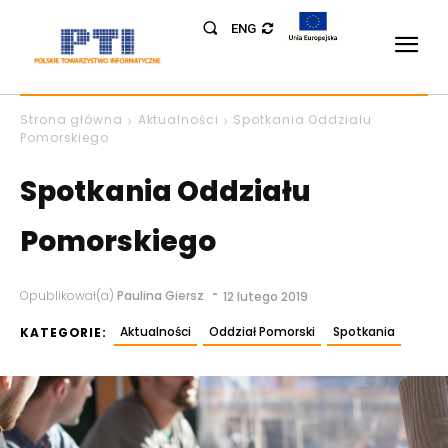
ENG
Strona główna
Aktualności
Spotkania Oddziału
Pomorskiego
Spotkania Oddziału
Pomorskiego
-
Opublikował(a)
Paulina Giersz
12 lutego 2019
Aktualności
Oddział Pomorski
Spotkania
KATEGORIE: