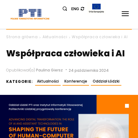
ENG
Strona główna
Aktualności
Współpraca człowieka i AI
Współpraca człowieka i AI
-
Opublikował(a)
Paulina Giersz
24 października 2024
Aktualności
Konferencje
Oddział Łódzki
KATEGORIE: