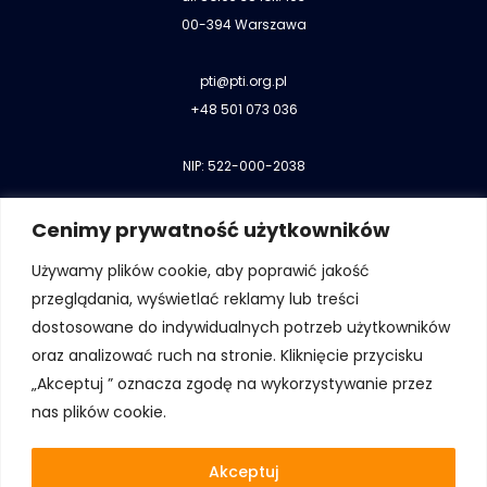
00-394 Warszawa
pti@pti.org.pl
+48 501 073 036
NIP: 522-000-2038
Cenimy prywatność użytkowników
Używamy plików cookie, aby poprawić jakość
przeglądania, wyświetlać reklamy lub treści
Kontakt do Biura Zarządu
dostosowane do indywidualnych potrzeb użytkowników
Kontakt do władz
oraz analizować ruch na stronie. Kliknięcie przycisku
Kontakt do oddziałów i sekcji
„Akceptuj ” oznacza zgodę na wykorzystywanie przez
Kontakt do jednostek gospodarczych
nas plików cookie.
Kontakt do Rad Sektorowych
Akceptuj