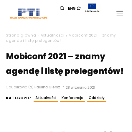
ENG
Strona główna
Aktualności
Mobiconf 2021 - znamy
agendę i listę prelegentów!
Mobiconf 2021 – znamy
agendę i listę prelegentów!
-
Opublikował(a)
Paulina Giersz
28 września 2021
Aktualności
Konferencje
Oddziały
KATEGORIE: